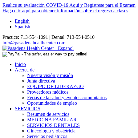
Realice su evaluación COVID-19 Aquí y Regístrese para el Examen
Haga clic aquí para obtener información sobre el regreso a clases
English
Spanish
Practice:
713-554-1091 |
Dental:
713-554-0510
info@pasadenahealthcenter.com
Inicio
Acerca de
Nuestra visión y misión
Junta directiva
EQUIPO DE LIDERAZGO
Proveedores médicos
Ferias de la salud y eventos comunitarios
Oportunidades de empleo
SERVICIOS
Resumen de servicios
MEDICINA FAMILIAR
SERVICIOS DENTALES
Ginecología y obstetricia
Servicios pediátricos